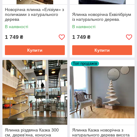
Новорічна ялинка «Елізіум» з
поличками з натурального
Ялинка новорічна Еквілібріум
дерева
із натурального дерева.
В наявності
В наявності
1 749
1 749
₴
₴
Купити
Купити
Топ продажів
Ялинка різдвяна Казка 300
Ялинка Казка новорічна з
см, дерев’яна, конусна
натурального дерева висота