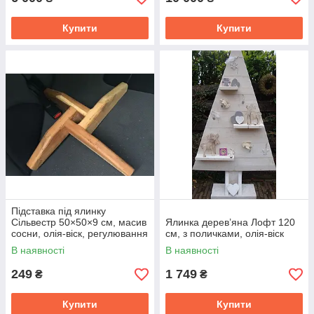
Купити
Купити
Підставка під ялинку
Сільвестр 50×50×9 см, масив
Ялинка дерев’яна Лофт 120
сосни, олія-віск, регулювання
см, з поличками, олія-віск
стовбура
В наявності
В наявності
249
1 749
₴
₴
Купити
Купити