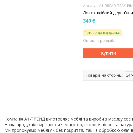
A1-BREAD-TRAY-PIN
Лоток хлібний дерев'ян
349 ₴
Готово до відправки
Оптом і в роздріб
Купити
Компанія A1-ТРЕЙД виготовляє меблі та вироби з масиву сосни:
Наша продукція вирізняється міцністю, екологічністю та нату
Ми пропонуємо меблі як без покриття, так і з обробкою олія