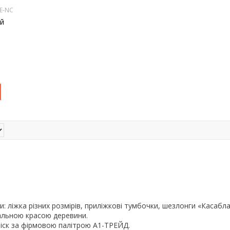
E-NC
ий
 ліжка різних розмірів, приліжкові тумбочки, шезлонги «Касабла
ральною красою деревини.
-віск за фірмовою палітрою A1-ТРЕЙД.