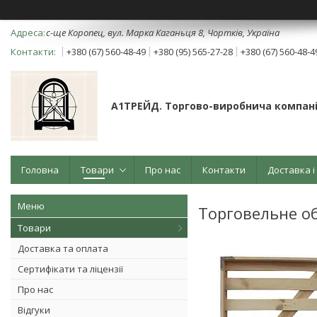
с-ще Коропец, вул. Марка Каганьця 8, Чортків, Україна
+380 (67) 560-48-49
+380 (95) 565-27-28
+380 (67) 560-48-4
А1ТРЕЙД. Торгово-виробнича компані
Головна
Товари
Про нас
Контакти
Доставка і
Торговельне о
Товари
Доставка та оплата
Сертифікати та ліцензії
Про нас
Відгуки