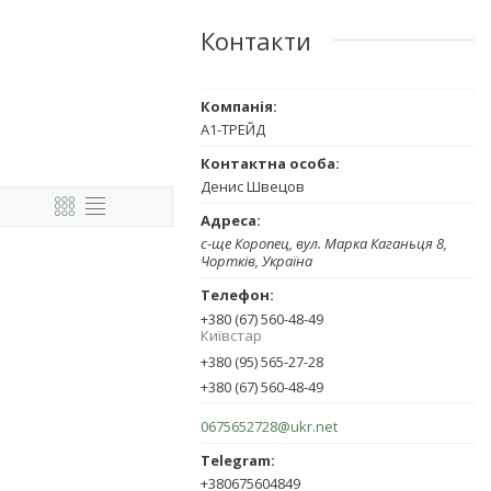
Контакти
А1-ТРЕЙД
Денис Швецов
с-ще Коропец, вул. Марка Каганьця 8,
Чортків, Україна
+380 (67) 560-48-49
Київстар
+380 (95) 565-27-28
+380 (67) 560-48-49
0675652728@ukr.net
+380675604849