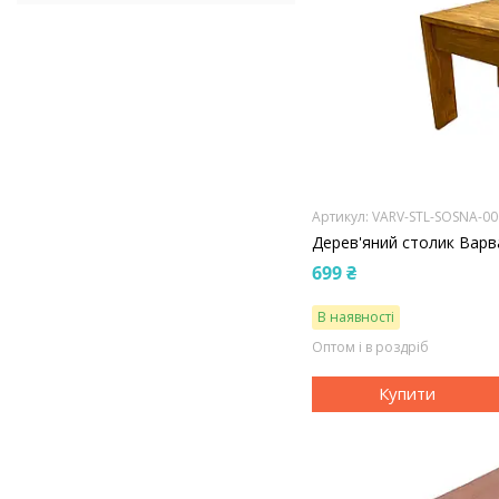
VARV-STL-SOSNA-00
Дерев'яний столик Варв
699 ₴
В наявності
Оптом і в роздріб
Купити