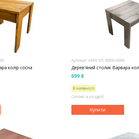
05
VARV-STL-EBEN-0006
ара колір сосна
Дерев'яний столик Варвара кол
699 ₴
В наявності
Оптом і в роздріб
Купити