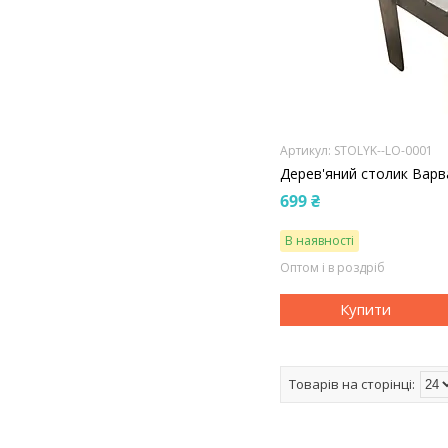
STOLYK--LO-0001
Дерев'яний столик Варв
699 ₴
В наявності
Оптом і в роздріб
Купити