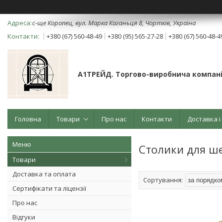
с-ще Коропец, вул. Марка Каганьця 8, Чортків, Україна
+380 (67) 560-48-49
+380 (95) 565-27-28
+380 (67) 560-48-4
А1ТРЕЙД. Торгово-виробнича компані
Головна
Товари
Про нас
Контакти
Доставка і
Столики для ш
Товари
Доставка та оплата
Сертифікати та ліцензії
Про нас
Відгуки