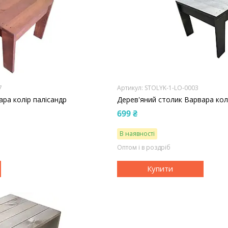
7
STOLYK-1-LO-0003
ара колір палісандр
Дерев'яний столик Варвара колі
699 ₴
В наявності
Оптом і в роздріб
Купити