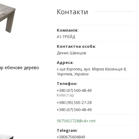
Контакти
А1-ТРЕЙД
Денис Швецов
ір ебенове дерево
с-ще Коропец, вул. Марка Каганьця 8,
Чортків, Україна
+380 (67) 560-48-49
Київстар
+380 (95) 565-27-28
+380 (67) 560-48-49
0675652728@ukr.net
+380675604849