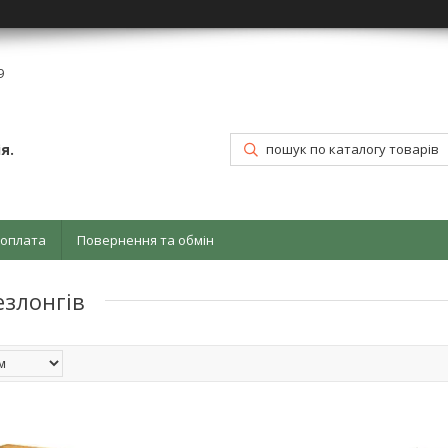
9
я.
 оплата
Повернення та обмін
езлонгів