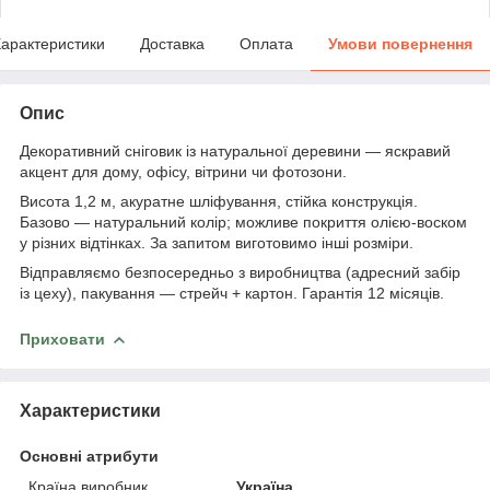
арактеристики
Доставка
Оплата
Умови повернення
Опис
Декоративний сніговик із натуральної деревини — яскравий
акцент для дому, офісу, вітрини чи фотозони.
Висота 1,2 м, акуратне шліфування, стійка конструкція.
Базово — натуральний колір; можливе покриття олією-воском
у різних відтінках. За запитом виготовимо інші розміри.
Відправляємо безпосередньо з виробництва (адресний забір
із цеху), пакування — стрейч + картон. Гарантія 12 місяців.
Приховати
Характеристики
Основні атрибути
Країна виробник
Україна