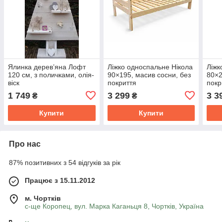
Ялинка дерев’яна Лофт
Ліжко односпальне Нікола
Ліжк
120 см, з поличками, олія-
90×195, масив сосни, без
80×2
віск
покриття
покр
1 749
3 299
3 3
₴
₴
Купити
Купити
Про нас
87% позитивних з 54 відгуків за рік
Працює з 15.11.2012
м. Чортків
с-ще Коропец, вул. Марка Каганьця 8, Чортків, Україна