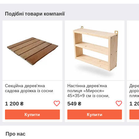
Подібні товари компанії
Секційна дерев'яна
Настінна дерев’яна
Дере
садова доріжка із сосни
полиця «Мирося»
дорі
45×35×9 см із сосни,
пляж
прозорий масло-віск
1 200
549
1 2
₴
₴
Купити
Купити
Про нас