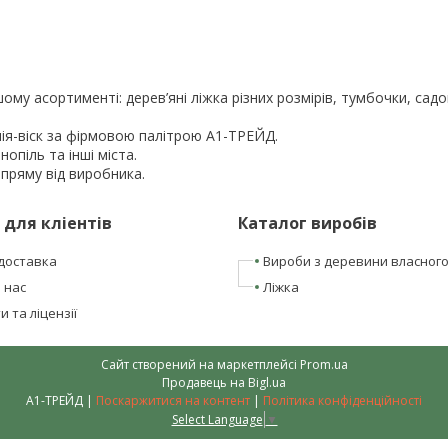
ому асортименті: дерев’яні ліжка різних розмірів, тумбочки, сад
ія-віск за фірмовою палітрою A1-ТРЕЙД.
рнопіль та інші міста.
апряму від виробника.
 для кліентів
Каталог виробів
доставка
Вироби з деревини власног
 нас
Ліжка
 та ліцензії
Сайт створений на маркетплейсі
Prom.ua
Продавець на Bigl.ua
А1-ТРЕЙД |
Поскаржитися на контент
|
Політика конфіденційності
Select Language
▼