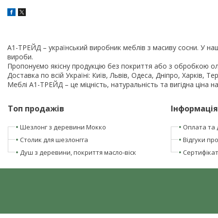
A1-ТРЕЙД – український виробник меблів з масиву сосни. У наш
вироби.
Пропонуємо якісну продукцію без покриття або з обробкою ол
Доставка по всій Україні: Київ, Львів, Одеса, Дніпро, Харків, Те
Меблі A1-ТРЕЙД – це міцність, натуральність та вигідна ціна н
Топ продажів
Інформація
Шезлонг з деревини Мокко
Оплата та 
Столик для шезлонгга
Відгуки про
Душ з деревини, покриття масло-віск
Сертифікати