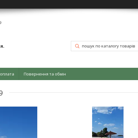
9
я.
 оплата
Повернення та обмін
9