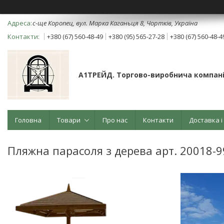
с-ще Коропец, вул. Марка Каганьця 8, Чортків, Україна
+380 (67) 560-48-49
+380 (95) 565-27-28
+380 (67) 560-48-4
А1ТРЕЙД. Торгово-виробнича компані
Головна
Товари
Про нас
Контакти
Доставка і
Пляжна парасоля з дерева арт. 20018-9