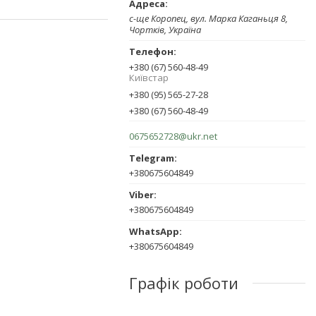
с-ще Коропец, вул. Марка Каганьця 8,
Чортків, Україна
+380 (67) 560-48-49
Київстар
+380 (95) 565-27-28
+380 (67) 560-48-49
0675652728@ukr.net
+380675604849
+380675604849
+380675604849
Графік роботи