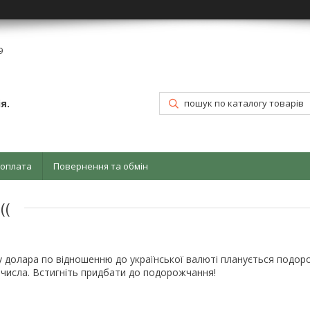
9
я.
 оплата
Повернення та обмін
((
су долара по відношенню до української валюті планується подоро
7 числа. Встигніть придбати до подорожчання!