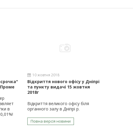
10 жовтня 2018
ссрочка"
Відкриття нового офісу у Дніпрі
 Проме
та пункту видачі 15 жовтня
2018г
ер
авляет
Відкриття великого офісу біля
пки в
органного залу в Дніпрі р.
0,01%!
Повна версія новини