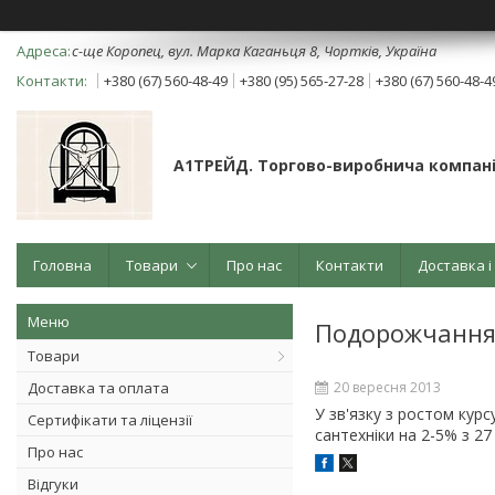
с-ще Коропец, вул. Марка Каганьця 8, Чортків, Україна
+380 (67) 560-48-49
+380 (95) 565-27-28
+380 (67) 560-48-4
А1ТРЕЙД. Торгово-виробнича компані
Головна
Товари
Про нас
Контакти
Доставка і
Подорожчання
Товари
Доставка та оплата
20 вересня 2013
У зв'язку з ростом кур
Сертифікати та ліцензії
сантехніки на 2-5% з 2
Про нас
Відгуки