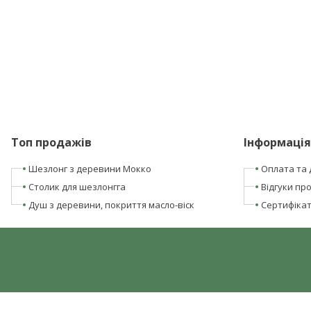
Топ продажів
Інформація
Шезлонг з деревини Мокко
Оплата та 
Столик для шезлонгга
Відгуки про
Душ з деревини, покриття масло-віск
Сертифікати