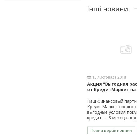
Інші новини
13 листопада 2018
Акция "Выгодная ра
от КредитМаркет на
Наш финансовый партн
КредитМаркет предост
выгодные условия поку
кредит — 3 месяца под 
Повна версія новини