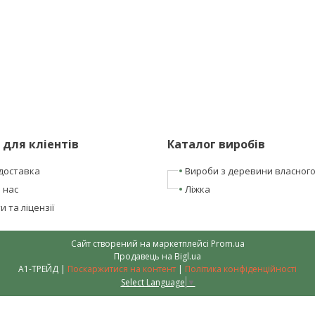
 для кліентів
Каталог виробів
доставка
Вироби з деревини власног
 нас
Ліжка
 та ліцензії
Сайт створений на маркетплейсі
Prom.ua
Продавець на Bigl.ua
А1-ТРЕЙД |
Поскаржитися на контент
|
Політика конфіденційності
Select Language
▼